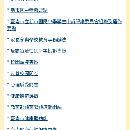
*
新市國中獎懲要點
*
臺南市立新市國民中學學生申訴評議委員會組織及運作
要點
*
家長參與學校教育事務辦法
*
反霸凌及性別平等投訴專線
*
校園霸凌專區
*
友善校園問卷
*
心理感受問卷
*
健康體育護照
*
教育部體育署體適能網站
*
臺南市健康體適能
*
台南健康促進網路問卷