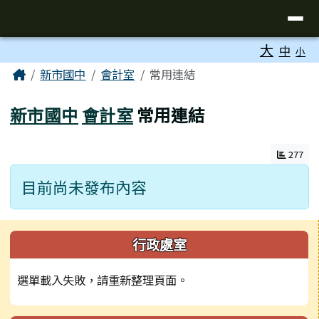
臺南市立新市國民中學
導覽列
跳至主內容區
工具列
大
中
小
頁尾區域
主內容區域
Home
新市國中
會計室
常用連結
新市國中
會計室
常用連結
277
目前尚未發布內容
左邊區域內容
行政處室
選單載入失敗，請重新整理頁面。