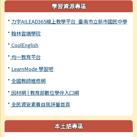
學習資源專區
*
力宇AILEAD365線上教學平台_臺南市立新市國民中學
*
翰林雲端學院
*
CoolEnglish
*
均一教育平台
*
LearnMode 學習吧
*
全國教師進修網
*
因材網 | 教育部數位學伴入口網
*
全民資安素養自我評量首頁
本土語專區